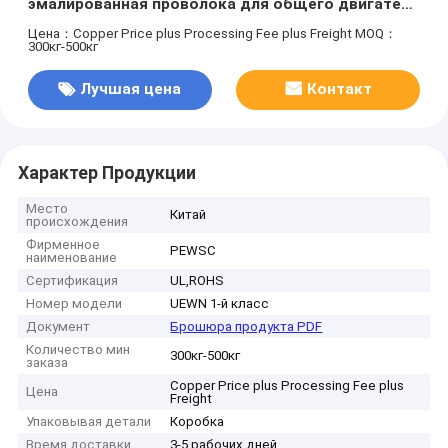
эмалированная проволока для общего двигателя
Тепловой класс 130
Цена：Copper Price plus Processing Fee plus Freight
MOQ：
300кг-500кг
Лучшая цена
Контакт
Характер Продукции
Место
Китай
происхождения
Фирменное
PEWSC
наименование
Сертификация
UL,ROHS
Номер модели
UEWN 1-й класс
Документ
Брошюра продукта PDF
Количество мин
300кг-500кг
заказа
Copper Price plus Processing Fee plus
Цена
Freight
Упаковывая детали
Коробка
Время доставки
3-5 рабочих дней