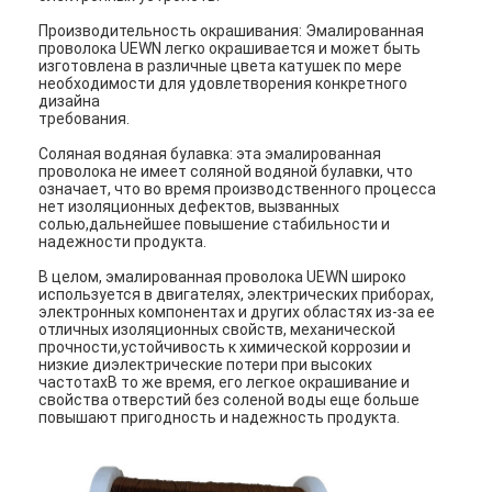
Производительность окрашивания: Эмалированная
проволока UEWN легко окрашивается и может быть
изготовлена в различные цвета катушек по мере
необходимости для удовлетворения конкретного
дизайна
требования.
Соляная водяная булавка: эта эмалированная
проволока не имеет соляной водяной булавки, что
означает, что во время производственного процесса
нет изоляционных дефектов, вызванных
солью,дальнейшее повышение стабильности и
надежности продукта.
В целом, эмалированная проволока UEWN широко
используется в двигателях, электрических приборах,
электронных компонентах и других областях из-за ее
отличных изоляционных свойств, механической
прочности,устойчивость к химической коррозии и
низкие диэлектрические потери при высоких
Домой
частотахВ то же время, его легкое окрашивание и
свойства отверстий без соленой воды еще больше
Продукция
повышают пригодность и надежность продукта.
VR Шоу