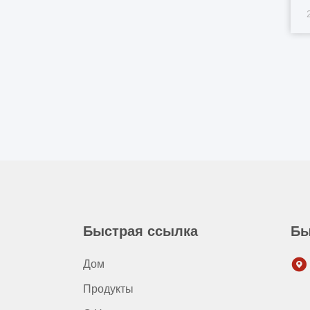
к
м
д
у
Быстрая ссылка
Бы
Дом
Продукты