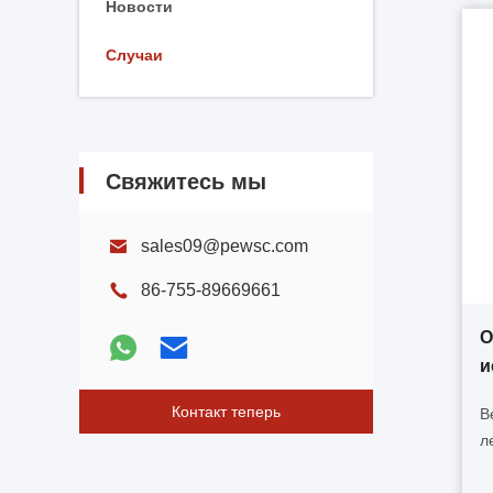
Новости
Случаи
Свяжитесь мы
sales09@pewsc.com
86-755-89669661
О
и
Контакт теперь
В
л
б