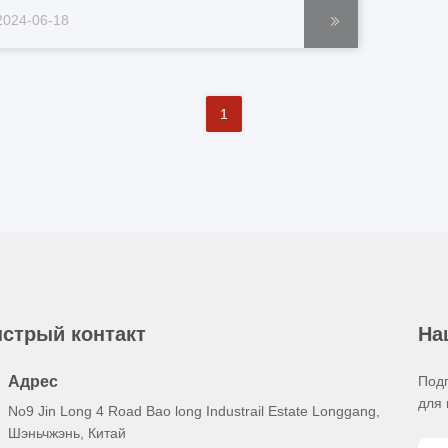
ласса, предназначенный для выполнения сложных
2024-06-18
иссий воздушного наблюдения,включая
лительные полеты в неблагоприятных погодных
словияхДля удовлетворения этих тр...
1
стрый контакт
На
Адрес
Под
для 
No9 Jin Long 4 Road Bao long Industrail Estate Longgang,
Шэньчжэнь, Китай