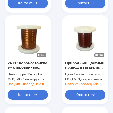
решений
Контакт
Контакт
240℃ Короностойкие
Природный цветный
эмалированные
привод двигатель
прямоугольные
240C Температурный
Цена:
Copper Price plus Processing Fee plus Freight
Цена:
Copper Price plus Processing Fee plus Freight
медные провода
индекс
MOQ:
MOQ варьируется в зависимости от размера спецификации
MOQ:
MOQ варьируется в зависимости от размера спецификации
HEVW-240C в
Эмалированный
трансформаторе
прямоугольный
Получить последнюю цену
Получить последнюю цену
естественного цвета
медный обмотный
провод HEVW-240 с
Контакт
Контакт
хорошей
теплостойкостью