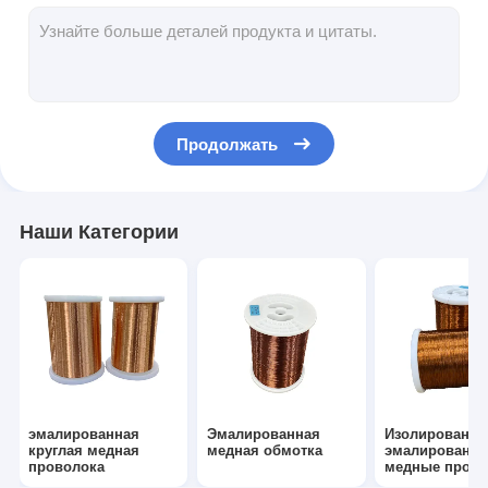
Изолированные эмалированные медные провода
Магнитная проволока эмалированная
эмалированная плоская медная проволока
Продолжать
Шелковые проволоки
провод litz
Наши Категории
Высокотемпературный магнитный провод
эмалированная
Эмалированная
Изолированн
круглая медная
медная обмотка
эмалированн
проволока
медные прово