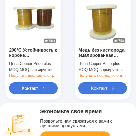
200°C Устойчивость к
Медь без кислорода
короне
эмалированная
Эмалированные
прямоугольная
Цена:
Copper Price plus Processing Fee plus Freight
Цена:
Copper Price plus Processing Fee plus Freight
медные провода
обмотка для
MOQ:
MOQ варьируется в зависимости от размера спецификации
MOQ:
MOQ варьируется в зависимости от размера спецификации
HAIC в
применения при
трансформере
высоких
Получить последнюю цену
Получить последнюю цену
привода двигателя
температурах
для
Контакт
Контакт
индивидуального
цвета Широко
используется в
двигателях
Экономьте свое время
Позвольте нам связаться с вами с
лучшими продуктами.