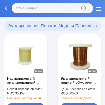
Эмалированная Плоская Медная Проволока
(37)
Настраиваемый
Эмалированный
эмалированный
медный обмоточный
плоский медный
проводник из
Цена:
It depends on order
Цена:
It depends on order
провод сплошного
бескислородной
MOQ:
300KG
MOQ:
300KG
проводника для
меди для
индивидуальных
настраиваемых
Получить последнюю цену
Получить последнюю цену
электрических
применений