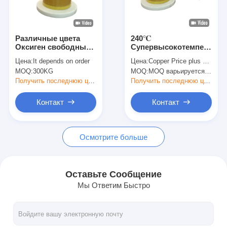
О нас
Экскурсия по заводу
Различные цвета
240℃
Оксиген свободный
Супервысокотемператур
Контроль качества
Медный проводник
PDIV (с низким DK) и
Цена:
It depends on order
Цена:
Copper Price plus Processing Fee plus Freight
Эмалированная
коронностойкие
MOQ:
300KG
MOQ:
MOQ варьируется в зависимости от размера спецификации
медная обмотка для
эмалированные
Свяжитесь с нами
настраиваемой
прямоугольные
Получить последнюю цену
Получить последнюю цену
обмотки
медные обмоточные
провода HEVW-
Новости
Контакт
Контакт
240CL
Случаи
Осмотрите больше
Запросите цитату
Оставьте Сообщение
Мы Ответим Быстро
эмалированная круглая медная проволока
Эмалированная медная обмотка