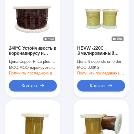
240°C Устойчивость к
HEVW -220C
коронавирусу и
Эмалированный
устойчивость к ATF
плоский медный
Цена:
Copper Price plus Processing Fee plus Freight
Цена:
It depends on order
Эмалированная
провод различных
MOQ:
MOQ варьируется в зависимости от размера спецификации
MOQ:
300KG
прямоугольная
цветов с медным
медная обмотка
проводником и
Получить последнюю цену
Получить последнюю цену
HEVW-240CF
медным материалом
Контакт
Контакт
Домой
Продукция
VR Шоу