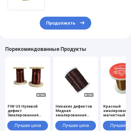
изолированный
Изолированные эмалированные медные провода
Магнитная проволока эмалированная
Продолжать
эмалированная плоская медная проволока
Шелковые проволоки
Порекомендованные Продукты
провод litz
Высокотемпературный магнитный провод
FIW U3 Нулевой
Никаких дефектов
Красный
дефект
Медная
эмалированн
Эмалированная
эмалированная
магнитный п
магнитная
магнитная
тепловой сте
проволока Медная
проволока FIW U1
180 Диаметр 
Лучшая цена
Лучшая цена
Лучшая ц
эмалированная
Толщина изоляции
мм - 0,71 мм