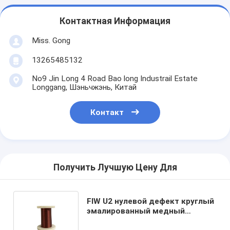
О нас
Контактная Информация
Экскурсия по заводу
Miss. Gong
Контроль качества
13265485132
Свяжитесь с нами
No9 Jin Long 4 Road Bao long Industrail Estate
Longgang, Шэньчжэнь, Китай
Новости
Контакт
Случаи
Запросите цитату
Получить Лучшую Цену Для
эмалированная круглая медная проволока
FIW U2 нулевой дефект круглый
эмалированный медный
Эмалированная медная обмотка
магнитный провод полностью