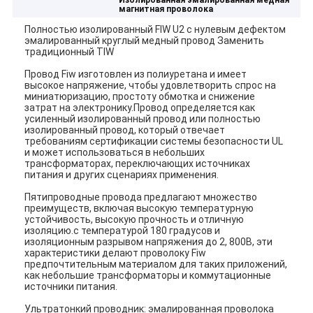
Изолированная эмалированная медная
магнитная проволока
Полностью изолированный FIW U2 с нулевым дефектом
эмалированный круглый медный провод Заменить
традиционный TIW
Провод Fiw изготовлен из полиуретана и имеет
высокое напряжение, чтобы удовлетворить спрос на
миниатюризацию, простоту обмотка и снижение
затрат на электронику.Провод определяется как
усиленный изолированный провод или полностью
изолированный провод, который отвечает
требованиям сертификации системы безопасности UL
и может использоваться в небольших
трансформаторах, переключающих источниках
питания и других сценариях применения.
Пятипроводные провода предлагают множество
преимуществ, включая высокую температурную
устойчивость, высокую прочность и отличную
изоляцию.с температурой 180 градусов и
изоляционным разрывом напряжения до 2, 800В, эти
характеристики делают проволоку Fiw
предпочтительным материалом для таких приложений,
как небольшие трансформаторы и коммутационные
источники питания.
Ультратонкий проводник: эмалированная проволока