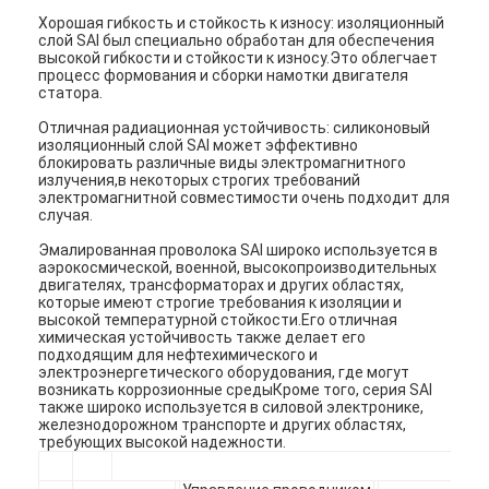
Хорошая гибкость и стойкость к износу: изоляционный
слой SAI был специально обработан для обеспечения
высокой гибкости и стойкости к износу.Это облегчает
процесс формования и сборки намотки двигателя
статора.
Отличная радиационная устойчивость: силиконовый
изоляционный слой SAI может эффективно
блокировать различные виды электромагнитного
излучения,в некоторых строгих требований
электромагнитной совместимости очень подходит для
случая.
Эмалированная проволока SAI широко используется в
аэрокосмической, военной, высокопроизводительных
двигателях, трансформаторах и других областях,
которые имеют строгие требования к изоляции и
высокой температурной стойкости.Его отличная
химическая устойчивость также делает его
подходящим для нефтехимического и
электроэнергетического оборудования, где могут
возникать коррозионные средыКроме того, серия SAI
также широко используется в силовой электронике,
железнодорожном транспорте и других областях,
требующих высокой надежности.