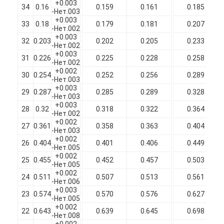
+0.003
34
0.16
0.159
0.161
0.185
О нас
-Нет.003
+0.003
33
0.18
0.179
0.181
0.207
-Нет.002
Экскурсия по заводу
+0.003
32
0.203
0.202
0.205
0.233
-Нет.002
Контроль качества
+0.003
31
0.226
0.225
0.228
0.258
-Нет.002
+0.002
30
0.254
0.252
0.256
0.289
Свяжитесь с нами
-Нет.003
+0.003
29
0.287
0.285
0.289
0.328
-Нет.003
Новости
+0.003
28
0.32
0.318
0.322
0.364
-Нет.002
Случаи
+0.002
27
0.361
0.358
0.363
0.404
-Нет.003
+0.002
Запросите цитату
26
0.404
0.401
0.406
0.449
-Нет.005
+0.002
25
0.455
0.452
0.457
0.503
-Нет.005
+0.002
24
0.511
0.507
0.513
0.561
-Нет.006
эмалированная круглая медная проволока
+0.003
23
0.574
0.570
0.576
0.627
-Нет.005
+0.002
Эмалированная медная обмотка
22
0.643
0.639
0.645
0.698
-Нет.008
+0.002