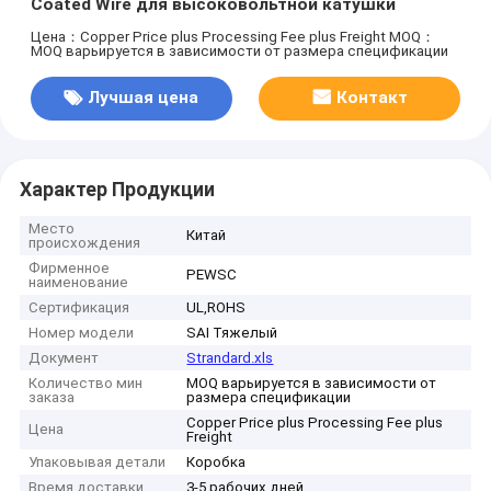
Coated Wire для высоковольтной катушки
Цена：Copper Price plus Processing Fee plus Freight
MOQ：
MOQ варьируется в зависимости от размера спецификации
Лучшая цена
Контакт
Характер Продукции
Место
Китай
происхождения
Фирменное
PEWSC
наименование
Сертификация
UL,ROHS
Номер модели
SAI Тяжелый
Документ
Strandard.xls
Количество мин
MOQ варьируется в зависимости от
заказа
размера спецификации
Copper Price plus Processing Fee plus
Цена
Freight
Упаковывая детали
Коробка
Время доставки
3-5 рабочих дней