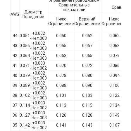
Управление проводником
Ко
Сравнительные
Сравните
показатели
Диаметр
AWG
Поведение
Ниже
Верхний
Ниже
Ограничение
Ограничение
Ограничение
п
+0.002
44
0.051
0.050
0.052
0.062
-Нет.003
+0.002
43
0.056
0.055
0.057
0.068
-Нет.003
+0.002
42
0.064
0.063
0.065
0.079
-Нет.003
+0.003
41
0.071
0.070
0.072
0.086
-Нет.002
+0.002
40
0.079
0.078
0.080
0.094
-Нет.003
+0.002
39
0.089
0.088
0.090
0.106
-Нет.003
+0.002
38
0.102
0.101
0.103
0.122
Домой
-Нет.003
+0.003
37
0.114
0.113
0.115
0.134
-Нет.002
Продукция
+0.003
36
0.127
0.126
0.128
0.149
-Нет.003
+0.003
VR Шоу
35
0.142
0.141
0.143
0.167
-Нет.002