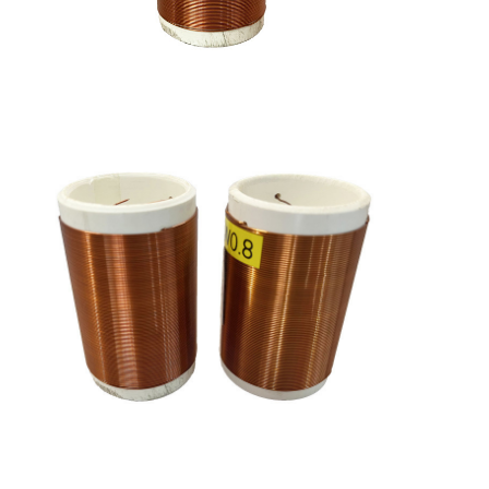
8
3.264
3.254
3.268
3.361
-Нет.033
Вышеприведенные значения однократного износостойкости 