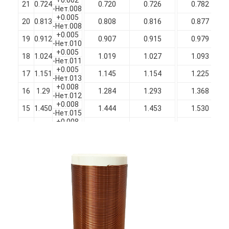
21
0.724
0.720
0.726
0.782
Изолированные эмалированные медные провода
-Нет.008
+0.005
20
0.813
0.808
0.816
0.877
-Нет.008
Магнитная проволока эмалированная
+0.005
19
0.912
0.907
0.915
0.979
-Нет.010
эмалированная плоская медная проволока
+0.005
18
1.024
1.019
1.027
1.093
-Нет.011
+0.005
17
1.151
1.145
1.154
1.225
Шелковые проволоки
-Нет.013
+0.008
16
1.29
1.284
1.293
1.368
-Нет.012
провод litz
+0.008
15
1.450
1.444
1.453
1.530
-Нет.015
Высокотемпературный магнитный провод
+0.008
14
1.628
1.621
1.631
1.713
-Нет.015
+0.010
13
1.829
1.822
1.832
1.915
-Нет.018
+0.010
12
2.052
2.044
2.056
2.138
-Нет.02
+0.012
11
2.304
2.296
2.308
2.393
-Нет.023
+0.013
10
2.588
2.580
2.592
2.682
-Нет.025
+0.015
9
2.906
2.896
2.910
3.000
-Нет.028
+0.018