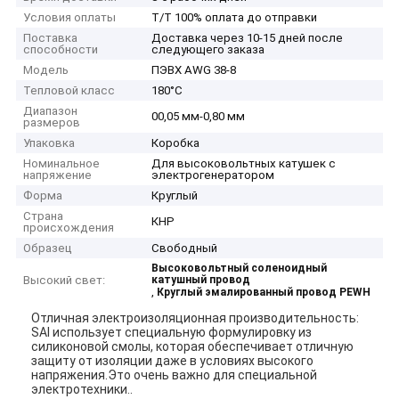
Условия оплаты
T/T 100% оплата до отправки
Поставка
Доставка через 10-15 дней после
способности
следующего заказа
Модель
ПЭВХ AWG 38-8
Тепловой класс
180°С
Диапазон
00,05 мм-0,80 мм
размеров
Упаковка
Коробка
Номинальное
Для высоковольтных катушек с
напряжение
электрогенератором
Форма
Круглый
Страна
КНР
происхождения
Образец
Свободный
Высоковольтный соленоидный
Высокий свет:
катушный провод
,
Круглый эмалированный провод PEWH
Отличная электроизоляционная производительность:
SAI использует специальную формулировку из
силиконовой смолы, которая обеспечивает отличную
защиту от изоляции даже в условиях высокого
напряжения.Это очень важно для специальной
электротехники..