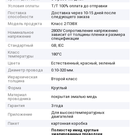
Условия оплаты
T/T 100% оплата до отправки
Поставка
Доставка через 10-15 дней после
способности
следующего заказа
Модель продукта
Класс 2 ПЭВХ
2800V Сопротивление напряжению
Номинальное
зависит от толщины пленки и размера
напряжение
спецификации
Стандартный
GB, IEC
Класс
180°С
температуры
Цвета
Естественный, красный, зеленый
Диаметр провода
0.10-320 мм.
Иерархическая
Второй класс
толщина
Форма
Круглый
Материал
покрытая эмалью медь
проводника
Гарантия
3 года
Для высокотемпературных
Приложение
двигателей
Пакет
картонная коробка
Полиэстер имид круглые
эмалированные проволоки