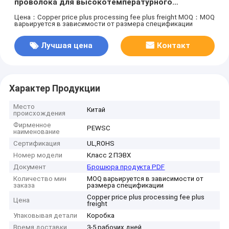
проволока для высокотемпературного
двигателя
Цена：Copper price plus processing fee plus freight
MOQ：MOQ
варьируется в зависимости от размера спецификации
Лучшая цена
Контакт
Характер Продукции
Место
Китай
происхождения
Фирменное
PEWSC
наименование
Сертификация
UL,ROHS
Номер модели
Класс 2 ПЭВХ
Документ
Брошюра продукта PDF
Количество мин
MOQ варьируется в зависимости от
заказа
размера спецификации
Copper price plus processing fee plus
Цена
freight
Упаковывая детали
Коробка
Время доставки
3-5 рабочих дней