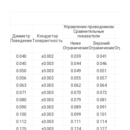
О нас
Экскурсия по заводу
Управление проводником
К
Контроль качества
Сравнительные
Ср
Диаметр
Кондуктор
показатели
Поведение
Толерантность
Ниже
Верхний
Ни
Свяжитесь с нами
Ограничение
Ограничение
Ограни
0.040
±0.002
0.039
0.041
0.0
Новости
0.045
±0.003
0.044
0.046
0.0
Случаи
0.050
±0.003
0.049
0.051
0.0
0.056
±0.003
0.055
0.057
0.0
Запросите цитату
0.063
±0.003
0.062
0.064
0.0
0.071
±0.003
0.070
0.072
0.0
0.080
±0.003
0.079
0.081
0.0
0.090
±0.003
0.089
0.091
0.1
эмалированная круглая медная проволока
0.100
±0.003
0.099
0.101
0.1
Эмалированная медная обмотка
0.112
±0.003
0.111
0.114
0.1
0.125
±0.003
0.124
0.127
0.1