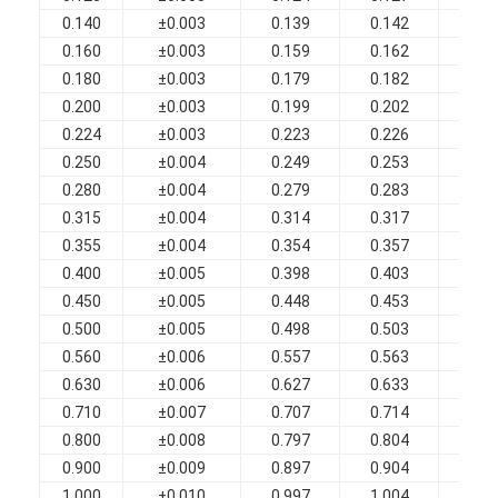
Изолированные эмалированные медные провода
0.140
±0.003
0.139
0.142
0.1
0.160
±0.003
0.159
0.162
0.1
Магнитная проволока эмалированная
0.180
±0.003
0.179
0.182
0.2
0.200
±0.003
0.199
0.202
0.2
эмалированная плоская медная проволока
0.224
±0.003
0.223
0.226
0.2
Шелковые проволоки
0.250
±0.004
0.249
0.253
0.2
0.280
±0.004
0.279
0.283
0.3
провод litz
0.315
±0.004
0.314
0.317
0.3
0.355
±0.004
0.354
0.357
0.3
Высокотемпературный магнитный провод
0.400
±0.005
0.398
0.403
0.4
0.450
±0.005
0.448
0.453
0.4
0.500
±0.005
0.498
0.503
0.5
0.560
±0.006
0.557
0.563
0.6
0.630
±0.006
0.627
0.633
0.6
0.710
±0.007
0.707
0.714
0.7
0.800
±0.008
0.797
0.804
0.8
0.900
±0.009
0.897
0.904
0.9
1.000
±0.010
0.997
1.004
1.0