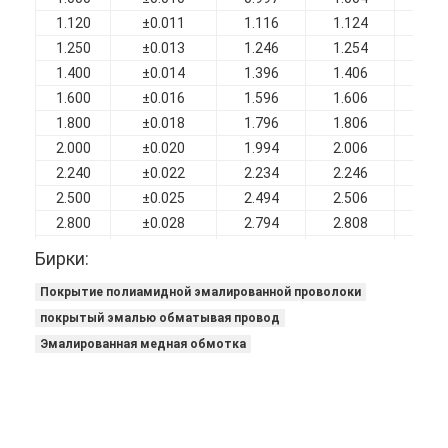
1.120
±0.011
1.116
1.124
1.1
1.250
±0.013
1.246
1.254
1.3
1.400
±0.014
1.396
1.406
1.4
1.600
±0.016
1.596
1.606
1.6
1.800
±0.018
1.796
1.806
1.8
2.000
±0.020
1.994
2.006
2.0
2.240
±0.022
2.234
2.246
2.3
2.500
±0.025
2.494
2.506
2.5
2.800
±0.028
2.794
2.808
2.8
3.150
±0.032
3.144
3.158
3.2
Бирки:
Покрытие полиамидной эмалированной проволоки
покрытый эмалью обматывая провод
Эмалированная медная обмотка