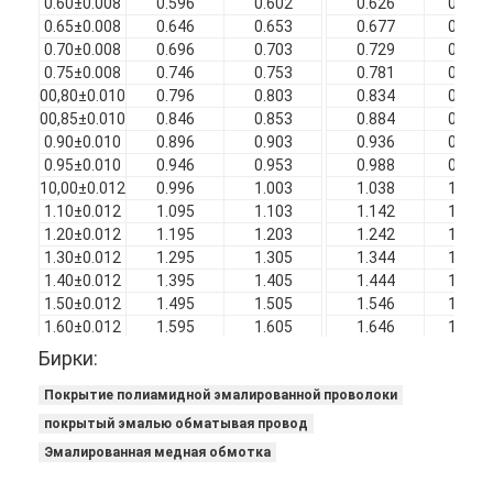
0.60±0.008
0.596
0.602
0.626
0.632
0.65±0.008
0.646
0.653
0.677
0.683
0.70±0.008
0.696
0.703
0.729
0.735
0.75±0.008
0.746
0.753
0.781
0.787
00,80±0.010
0.796
0.803
0.834
0.840
00,85±0.010
0.846
0.853
0.884
0.890
0.90±0.010
0.896
0.903
0.936
0.942
0.95±0.010
0.946
0.953
0.988
0.994
10,00±0.012
0.996
1.003
1.038
1.045
1.10±0.012
1.095
1.103
1.142
1.149
1.20±0.012
1.195
1.203
1.242
1.249
1.30±0.012
1.295
1.305
1.344
1.351
1.40±0.012
1.395
1.405
1.444
1.451
1.50±0.012
1.495
1.505
1.546
1.553
1.60±0.012
1.595
1.605
1.646
1.653
Бирки:
Покрытие полиамидной эмалированной проволоки
покрытый эмалью обматывая провод
Эмалированная медная обмотка