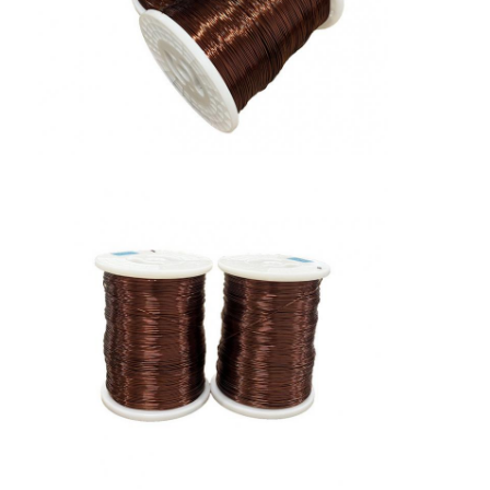
О нас
Экскурсия по заводу
Контроль качества
Свяжитесь с нами
Новости
Случаи
Запросите цитату
эмалированная круглая медная проволока
Эмалированная медная обмотка