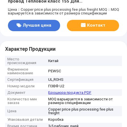
провод Тепловой класс 155 Для
высокотемпературного двигателя
Цена：Copper price plus processing fee plus freight
MOQ：MOQ
варьируется в зависимости от размера спецификации
Лучшая цена
Контакт
Характер Продукции
Место
Китай
происхождения
Фирменное
PEWSC
наименование
Сертификация
UL,ROHS
Номер модели
ПЭВФ U2
Документ
Брошюра продукта PDF
Количество мин
MOQ варьируется в зависимости от
заказа
размера спецификации
Copper price plus processing fee plus
Цена
freight
Упаковывая детали
Коробка
Время доставки
3-5 рабочих дней