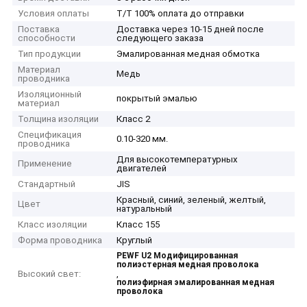
Условия оплаты
T/T 100% оплата до отправки
Поставка
Доставка через 10-15 дней после
способности
следующего заказа
Тип продукции
Эмалированная медная обмотка
Материал
Медь
проводника
Изоляционный
покрытый эмалью
материал
Толщина изоляции
Класс 2
Спецификация
0.10-320 мм.
проводника
Для высокотемпературных
Применение
двигателей
Стандартный
JIS
Красный, синий, зеленый, желтый,
Цвет
натуральный
Класс изоляции
Класс 155
Форма проводника
Круглый
PEWF U2 Модифицированная
полиэстерная медная проволока
Высокий свет:
,
полиэфирная эмалированная медная
проволока