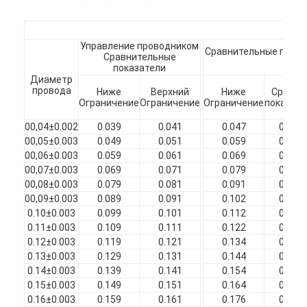
Изолированные эмалированные медные провода
Магнитная проволока эмалированная
Управление проводником
Сравнительные показ
Сравнительные
ОД
показатели
эмалированная плоская медная проволока
Диаметр
провода
Ниже
Верхний
Ниже
Средни
Шелковые проволоки
Ограничение
Ограничение
Ограничение
показате
00,04±0.002
0.039
0.041
0.047
0.050
провод litz
00,05±0.003
0.049
0.051
0.059
0.062
00,06±0.003
0.059
0.061
0.069
0.072
Высокотемпературный магнитный провод
00,07±0.003
0.069
0.071
0.079
0.082
00,08±0.003
0.079
0.081
0.091
0.095
00,09±0.003
0.089
0.091
0.102
0.106
0.10±0.003
0.099
0.101
0.112
0.116
0.11±0.003
0.109
0.111
0.122
0.126
0.12±0.003
0.119
0.121
0.134
0.138
0.13±0.003
0.129
0.131
0.144
0.148
0.14±0.003
0.139
0.141
0.154
0.158
0.15±0.003
0.149
0.151
0.164
0.168
0.16±0.003
0.159
0.161
0.176
0.180