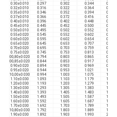
Изолированные эмалированные медные провода
0.30±0.010
0.297
0.302
0.344
0.349
0.32±0.010
0.316
0.322
0.364
0.369
0.35±0.010
0.346
0.352
0.394
0.399
Магнитная проволока эмалированная
0.37±0.010
0.366
0.372
0.416
0.421
0.40±0.010
0.396
0.402
0.448
0.454
0.45±0.010
0.445
0.452
0.500
0.506
эмалированная плоская медная проволока
0.50±0.010
0.495
0.502
0.552
0.558
0.55±0.020
0.545
0.552
0.602
0.608
Шелковые проволоки
0.60±0.020
0.595
0.602
0.654
0.661
0.65±0.020
0.645
0.653
0.707
0.715
0.70±0.020
0.695
0.703
0.759
0.767
провод litz
0.75±0.020
0.745
0.753
0.813
0.822
00,80±0.020
0.794
0.803
0.865
0.874
Высокотемпературный магнитный провод
00,85±0.020
0.844
0.853
0.917
0.926
0.90±0.020
0.894
0.903
0.969
0.978
0.95±0.020
0.944
0.953
1.021
1.031
10,00±0.030
0.994
1.003
1.075
1.085
1.10±0.030
1.093
1.103
1.179
1.190
1.20±0.030
1.193
1.203
1.279
1.290
1.30±0.030
1.293
1.305
1.383
1.395
1.40±0.030
1.393
1.405
1.483
1.495
1.50±0.030
1.493
1.505
1.587
1.599
1.60±0.030
1.592
1.605
1.687
1.699
1.70±0.030
1.692
1.703
1.789
1.801
10,80±0.030
1.792
1.803
1.889
1.901
1.90±0.030
1.892
1.903
1.993
2.005