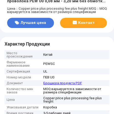
проволока PEW U0 0,08 мм - 3,20 мм без обмотки
слоя
Цена：Copper price plus processing fee plus freight
MOQ：MOQ
варьируется в зависимости от размера спецификации
Лучшая цена
Контакт
Характер Продукции
Место
Китай
происхождения
Фирменное
PEWSC
наименование
Сертификация
UL
Номер модели
ПЕВ U0
Документ
Брошюра продукта PDF
Количество мин
MOQ варьируется в зависимости от
заказа
размера спецификации
Copper price plus processing fee plus
Цена
freight
Упаковывая детали
Коробка
Время доставки
3-5 рабочих дней