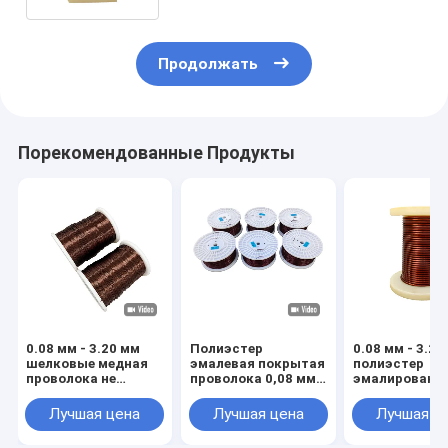
Продолжать
Порекомендованные Продукты
0.08 мм - 3.20 мм
Полиэстер
0.08 мм - 3.20
шелковые медная
эмалевая покрытая
полиэстер
проволока не
проволока 0,08 мм -
эмалированн
свариваемая
3,20 мм не
медная прово
тепловая класс 155
свариваемая
PEW U2 не
Лучшая цена
Лучшая цена
Лучшая ц
PEW одиночная
тепловая класс 155
свариваемая 
PEW класс три
трансформат