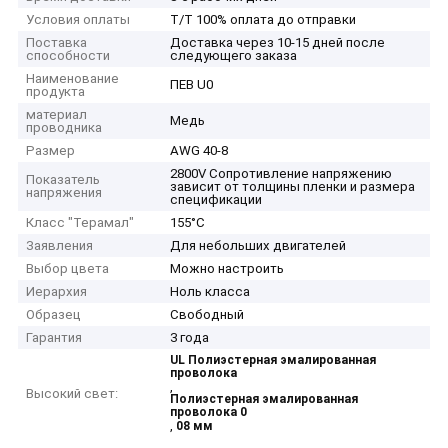
Условия оплаты
T/T 100% оплата до отправки
Поставка
Доставка через 10-15 дней после
способности
следующего заказа
Наименование
ПЕВ U0
продукта
материал
Медь
проводника
Размер
AWG 40-8
2800V Сопротивление напряжению
Показатель
зависит от толщины пленки и размера
напряжения
спецификации
Класс "Терамал"
155°C
Заявления
Для небольших двигателей
Выбор цвета
Можно настроить
Иерархия
Ноль класса
Образец
Свободный
Гарантия
3 года
UL Полиэстерная эмалированная
проволока
,
Высокий свет:
Полиэстерная эмалированная
проволока 0
,
08 мм