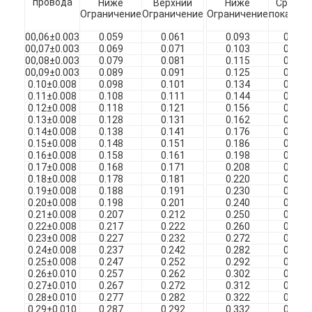
провода
Ниже
Верхний
Ниже
Средни
О нас
Ограничение
Ограничение
Ограничение
показате
00,06±0.003
0.059
0.061
0.093
0.098
Экскурсия по заводу
00,07±0.003
0.069
0.071
0.103
0.108
00,08±0.003
0.079
0.081
0.115
0.120
00,09±0.003
0.089
0.091
0.125
0.130
Контроль качества
0.10±0.008
0.098
0.101
0.134
0.139
0.11±0.008
0.108
0.111
0.144
0.149
Свяжитесь с нами
0.12±0.008
0.118
0.121
0.156
0.161
0.13±0.008
0.128
0.131
0.162
0.171
0.14±0.008
0.138
0.141
0.176
0.181
Новости
0.15±0.008
0.148
0.151
0.186
0.191
0.16±0.008
0.158
0.161
0.198
0.203
Случаи
0.17±0.008
0.168
0.171
0.208
0.213
0.18±0.008
0.178
0.181
0.220
0.225
0.19±0.008
0.188
0.191
0.230
0.235
Запросите цитату
0.20±0.008
0.198
0.201
0.240
0.245
0.21±0.008
0.207
0.212
0.250
0.255
0.22±0.008
0.217
0.222
0.260
0.265
0.23±0.008
0.227
0.232
0.272
0.277
0.24±0.008
0.237
0.242
0.282
0.287
эмалированная круглая медная проволока
0.25±0.008
0.247
0.252
0.292
0.297
0.26±0.010
0.257
0.262
0.302
0.307
0.27±0.010
0.267
0.272
0.312
0.317
Эмалированная медная обмотка
0.28±0.010
0.277
0.282
0.322
0.327
0.29±0.010
0.287
0.292
0.332
0.337