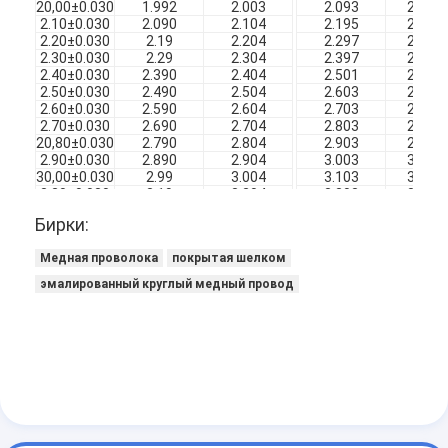
20,00±0.030
1.992
2.003
2.093
2.105
2.10±0.030
2.090
2.104
2.195
2.208
2.20±0.030
2.19
2.204
2.297
2.310
2.30±0.030
2.29
2.304
2.397
2.410
2.40±0.030
2.390
2.404
2.501
2.515
2.50±0.030
2.490
2.504
2.603
2.617
2.60±0.030
2.590
2.604
2.703
2.717
2.70±0.030
2.690
2.704
2.803
2.817
20,80±0.030
2.790
2.804
2.903
2.917
2.90±0.030
2.890
2.904
3.003
3.017
30,00±0.030
2.99
3.004
3.103
3.117
3.20±0.030
3.19
3.204
3.303
3.319
Бирки:
Медная проволока
покрытая шелком
эмалированный круглый медный провод