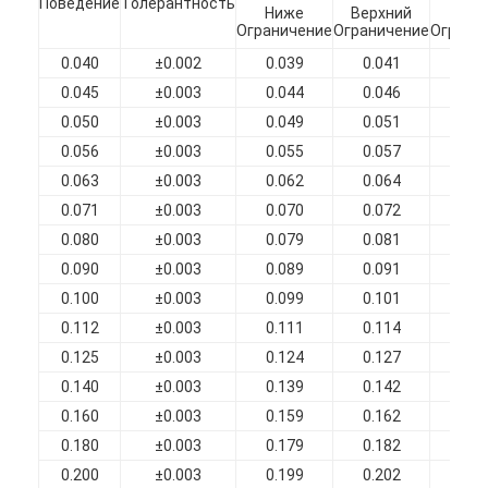
Поведение
Толерантность
Ниже
Верхний
Ни
О нас
Ограничение
Ограничение
Ограни
0.040
±0.002
0.039
0.041
0.0
Экскурсия по заводу
0.045
±0.003
0.044
0.046
0.0
Контроль качества
0.050
±0.003
0.049
0.051
0.0
0.056
±0.003
0.055
0.057
0.0
Свяжитесь с нами
0.063
±0.003
0.062
0.064
0.0
0.071
±0.003
0.070
0.072
0.0
Новости
0.080
±0.003
0.079
0.081
0.0
Случаи
0.090
±0.003
0.089
0.091
0.0
0.100
±0.003
0.099
0.101
0.1
Запросите цитату
0.112
±0.003
0.111
0.114
0.1
0.125
±0.003
0.124
0.127
0.1
0.140
±0.003
0.139
0.142
0.1
эмалированная круглая медная проволока
0.160
±0.003
0.159
0.162
0.1
0.180
±0.003
0.179
0.182
0.1
Эмалированная медная обмотка
0.200
±0.003
0.199
0.202
0.2