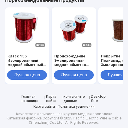
Порекомендованные Продукты
Класс 155
Происхождение
Покрытие
Изолированный
Эмалированная
Полиамид Им
медный обмотный
медная обмотка
Эмалированн
провод для
для высокого
медная обмо
электрооборудования
напряжения до
0,10 мм - 3,2 
Лучшая цена
Лучшая цена
Лучшая ц
до номинального
2800 В
ROHS одобре
напряжения 2800 В
Главная
Карта
контактные
Desktop
страница
сайта
данные
Site
Карта сайта
Политика уединения
Качество
эмалированная круглая медная проволока
Китайская фабрика.Copyright © 2025 Pacific Electric Wire & Cable
(Shenzhen) Co., Ltd.. All Rights Reserved.