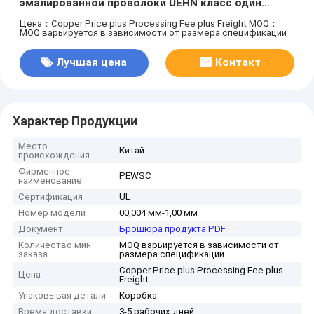
эмалированной проволоки UEHN класс один
Тепловой класс 180
Цена：Copper Price plus Processing Fee plus Freight
MOQ：
MOQ варьируется в зависимости от размера спецификации
Лучшая цена
Контакт
Характер Продукции
Место
Китай
происхождения
Фирменное
PEWSC
наименование
Сертификация
UL
Номер модели
00,004 мм-1,00 мм
Документ
Брошюра продукта PDF
Количество мин
MOQ варьируется в зависимости от
заказа
размера спецификации
Copper Price plus Processing Fee plus
Цена
Freight
Упаковывая детали
Коробка
Время доставки
3-5 рабочих дней