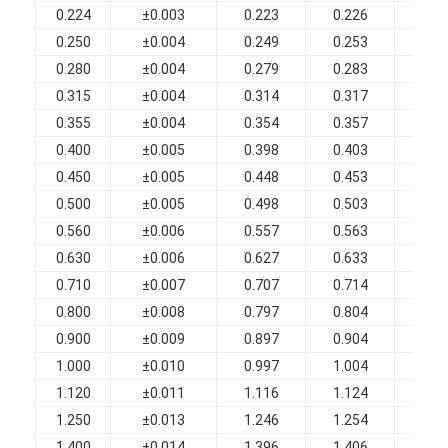
Изолированные эмалированные медные провода
0.224
±0.003
0.223
0.226
0.2
0.250
±0.004
0.249
0.253
0.2
Магнитная проволока эмалированная
0.280
±0.004
0.279
0.283
0.3
0.315
±0.004
0.314
0.317
0.3
эмалированная плоская медная проволока
0.355
±0.004
0.354
0.357
0.3
Шелковые проволоки
0.400
±0.005
0.398
0.403
0.4
0.450
±0.005
0.448
0.453
0.4
провод litz
0.500
±0.005
0.498
0.503
0.5
0.560
±0.006
0.557
0.563
0.5
Высокотемпературный магнитный провод
0.630
±0.006
0.627
0.633
0.6
0.710
±0.007
0.707
0.714
0.7
0.800
±0.008
0.797
0.804
0.8
0.900
±0.009
0.897
0.904
0.9
1.000
±0.010
0.997
1.004
1.0
1.120
±0.011
1.116
1.124
1.1
1.250
±0.013
1.246
1.254
1.2
1.400
±0.014
1.396
1.406
1.4