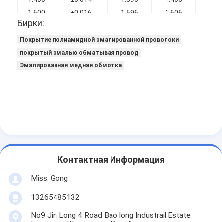
1.600
±0.016
1.596
1.606
1.6
Бирки:
Покрытие полиамидной эмалированной проволоки
покрытый эмалью обматывая провод
Эмалированная медная обмотка
Контактная Информация
Miss. Gong
13265485132
No9 Jin Long 4 Road Bao long Industrail Estate