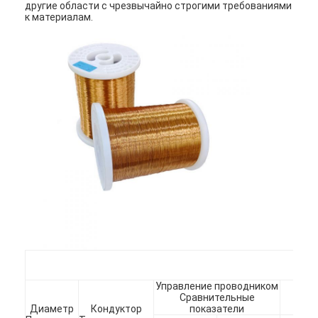
другие области с чрезвычайно строгими требованиями
к материалам.
Домой
Продукция
Управление проводником
К
Сравнительные
Ср
VR Шоу
Диаметр
Кондуктор
показатели