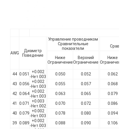
О нас
Экскурсия по заводу
Контроль качества
Управление проводником
Ко
Свяжитесь с нами
Сравнительные
Сравните
показатели
Диаметр
AWG
Поведение
Новости
Ниже
Верхний
Ниже
Ограничение
Ограничение
Ограничение
п
Случаи
+0.002
44
0.051
0.050
0.052
0.062
-Нет.003
+0.002
Запросите цитату
43
0.056
0.055
0.057
0.068
-Нет.003
+0.002
42
0.064
0.063
0.065
0.079
-Нет.003
+0.003
41
0.071
0.070
0.072
0.086
-Нет.002
эмалированная круглая медная проволока
+0.002
40
0.079
0.078
0.080
0.094
-Нет.003
Эмалированная медная обмотка
+0.002
39
0.089
0.088
0.090
0.106
-Нет.003