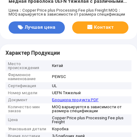
медная проволока UEFN тяжелая с различными
цветами UL одобрение
Цена：Copper Price plus Processing Fee plus Freight
MOQ：
MOQ варьируется в зависимости от размера спецификации
Лучшая цена
Контакт
Характер Продукции
Место
Китай
происхождения
Фирменное
PEWSC
наименование
Сертификация
UL
Номер модели
UEFN Тяжелый
Документ
Брошюра продукта PDF
Количество мин
MOQ варьируется в зависимости от
заказа
размера спецификации
Copper Price plus Processing Fee plus
Цена
Freight
Упаковывая детали
Коробка
Время доставки
3-5 рабочих дней