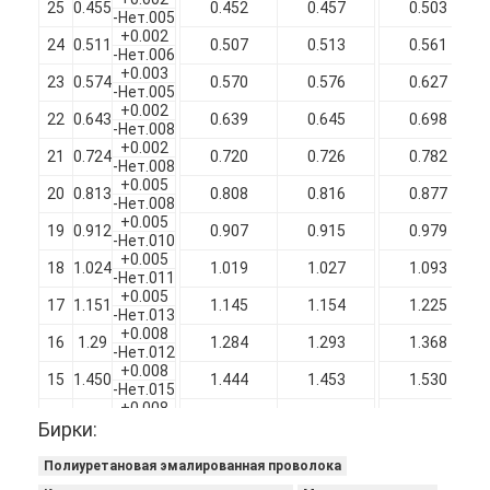
25
0.455
0.452
0.457
0.503
-Нет.005
+0.002
24
0.511
0.507
0.513
0.561
-Нет.006
+0.003
23
0.574
0.570
0.576
0.627
-Нет.005
+0.002
22
0.643
0.639
0.645
0.698
-Нет.008
+0.002
21
0.724
0.720
0.726
0.782
-Нет.008
+0.005
20
0.813
0.808
0.816
0.877
-Нет.008
+0.005
19
0.912
0.907
0.915
0.979
-Нет.010
+0.005
18
1.024
1.019
1.027
1.093
-Нет.011
+0.005
17
1.151
1.145
1.154
1.225
-Нет.013
+0.008
16
1.29
1.284
1.293
1.368
-Нет.012
+0.008
15
1.450
1.444
1.453
1.530
-Нет.015
+0.008
14
1.628
1.621
1.631
1.713
Бирки:
-Нет.015
+0.010
13
1.829
1.822
1.832
1.915
-Нет.018
Полиуретановая эмалированная проволока
+0.010