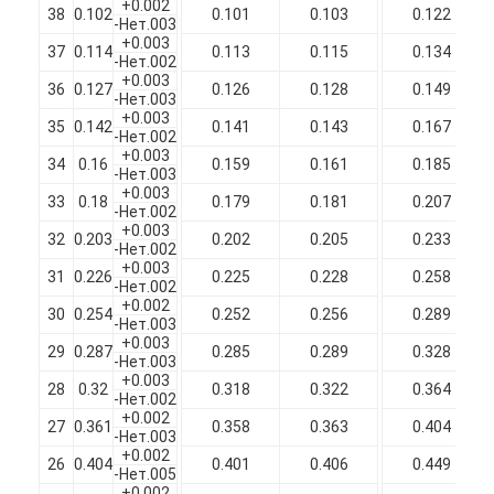
+0.002
Изолированные эмалированные медные провода
38
0.102
0.101
0.103
0.122
-Нет.003
+0.003
37
0.114
0.113
0.115
0.134
-Нет.002
Магнитная проволока эмалированная
+0.003
36
0.127
0.126
0.128
0.149
-Нет.003
эмалированная плоская медная проволока
+0.003
35
0.142
0.141
0.143
0.167
-Нет.002
+0.003
Шелковые проволоки
34
0.16
0.159
0.161
0.185
-Нет.003
+0.003
33
0.18
0.179
0.181
0.207
провод litz
-Нет.002
+0.003
32
0.203
0.202
0.205
0.233
-Нет.002
Высокотемпературный магнитный провод
+0.003
31
0.226
0.225
0.228
0.258
-Нет.002
+0.002
30
0.254
0.252
0.256
0.289
-Нет.003
+0.003
29
0.287
0.285
0.289
0.328
-Нет.003
+0.003
28
0.32
0.318
0.322
0.364
-Нет.002
+0.002
27
0.361
0.358
0.363
0.404
-Нет.003
+0.002
26
0.404
0.401
0.406
0.449
-Нет.005
+0.002