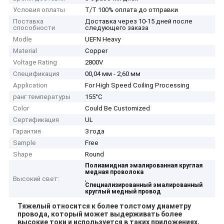
Условия оплаты
T/T 100% оплата до отправки
Поставка
Доставка через 10-15 дней после
способности
следующего заказа
Modle
UEFN Heavy
Material
Copper
Voltage Rating
2800V
Спецификация
00,04 мм - 2,60 мм
Application
For High Speed Coiling Processing
ранг температуры
155°C
Color
Could Be Customized
Сертификация
UL
Гарантия
3 года
Sample
Free
Shape
Round
Полиамидная эмалированная круглая
медная проволока
Высокий свет:
,
Специализированный эмалированный
круглый медный провод
Тяжелый относится к более толстому диаметру
провода, который может выдерживать более
высокие токи и используется в таких приложениях,